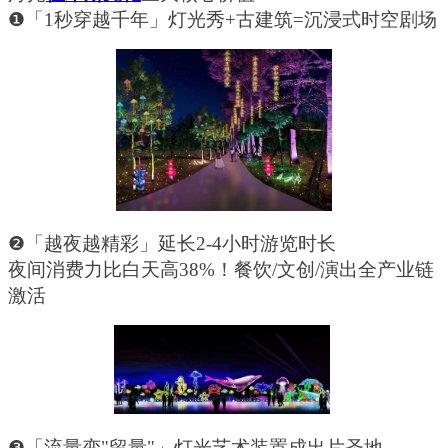
❶「1秒穿越千年」灯光秀+古建筑=沉浸式时空剧场
❷「越夜越精彩」延长2-4小时游览时长
夜间消费力比白天高
38%！餐饮/文创/演出全产业链
激活
❸「流量变"留量"」灯光艺术装置成出片圣地